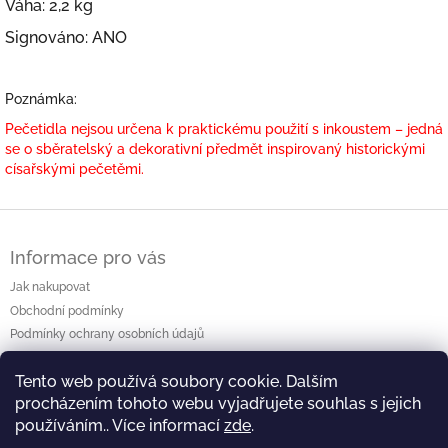
Váha: 2,2 kg
Signováno: ANO
Poznámka:
Pečetidla nejsou určena k praktickému použití s inkoustem – jedná
se o sběratelský a dekorativní předmět inspirovaný historickými
císařskými pečetěmi.
Z
á
Informace pro vás
p
a
Jak nakupovat
t
Obchodní podmínky
í
Podmínky ochrany osobních údajů
Kontakty
Tento web používá soubory cookie. Dalším
procházením tohoto webu vyjadřujete souhlas s jejich
používáním.. Více informací
zde
.
⛩️ Web výstavy ⛩️
🖥️ Facebook 🖥️