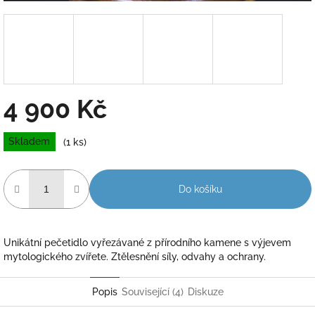
4 900 Kč
Měrná
Skladem
(1 ks)
cena:
Do košíku
Unikátní pečetidlo vyřezávané z přírodního kamene s výjevem
mytologického zvířete. Ztělesnění síly, odvahy a ochrany.
Popis
Související (4)
Diskuze