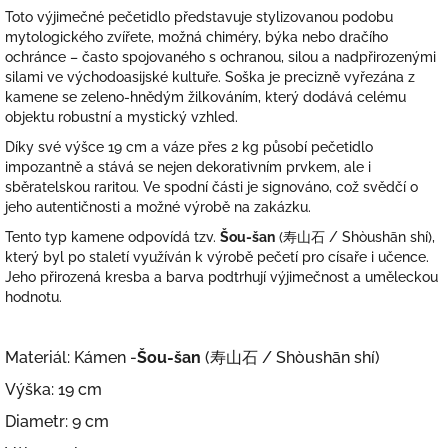
Toto výjimečné pečetidlo představuje stylizovanou podobu
mytologického zvířete, možná chiméry, býka nebo dračího
ochránce – často spojovaného s ochranou, silou a nadpřirozenými
silami ve východoasijské kultuře. Soška je precizně vyřezána z
kamene se zeleno-hnědým žilkováním, který dodává celému
objektu robustní a mystický vzhled.
Díky své výšce 19 cm a váze přes 2 kg působí pečetidlo
impozantně a stává se nejen dekorativním prvkem, ale i
sběratelskou raritou. Ve spodní části je signováno, což svědčí o
jeho autentičnosti a možné výrobě na zakázku.
Tento typ kamene odpovídá tzv.
Šou-šan
(寿山石 / Shòushān shí),
který byl po staletí využíván k výrobě pečetí pro císaře i učence.
Jeho přirozená kresba a barva podtrhují výjimečnost a uměleckou
hodnotu.
Materiál: Kámen -
Šou-šan
(寿山石 / Shòushān shí)
Výška: 19 cm
Diametr: 9 cm