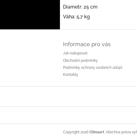
Diametr: 25 cm
Váha: 5,7 kg
Z
á
Informace pro vás
p
a
Jak nakupovat
t
Obchodní podmínky
í
Podmínky ochrany osobních údajů
Kontakty
Copyright 2026
Chinaart
. Všechna práva vy