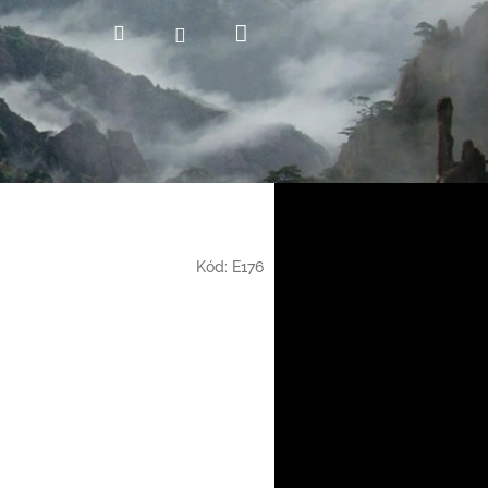
Nákupní
Hledat
Přihlášení
košík
Kód:
E176