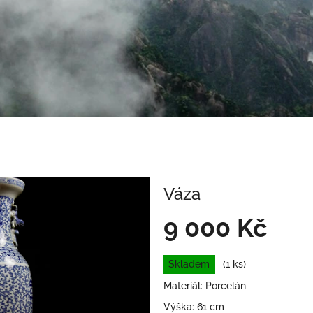
Váza
9 000 Kč
Měrná
Skladem
(1 ks)
cena:
Materiál: Porcelán
Výška: 61 cm