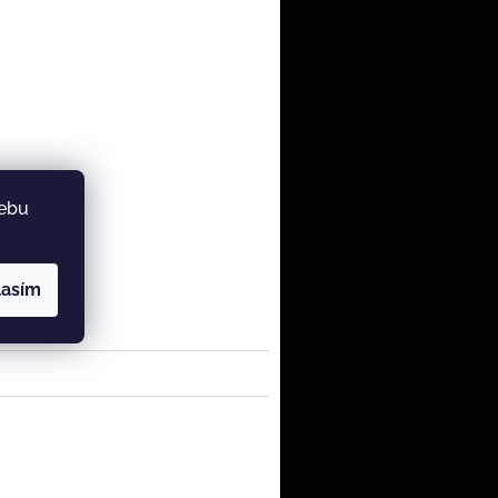
webu
lasím