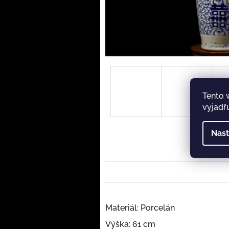
Tento 
vyjadřu
Nast
Materiál: Porcelán
Výška: 61 cm