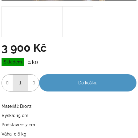
3 900 Kč
Měrná
Skladem
(1 ks)
cena:
Do košíku
Materiál: Bronz
Výška: 15 cm
Podstavec: 7 cm
Váha: 0,6 kg