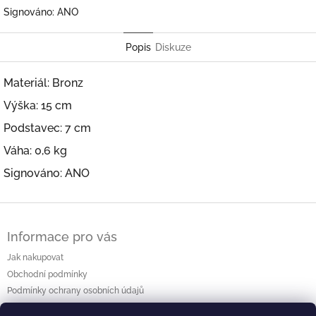
Signováno: ANO
Popis
Diskuze
Materiál: Bronz
Výška: 15 cm
Podstavec: 7 cm
Váha: 0,6 kg
Signováno: ANO
Z
á
Informace pro vás
p
a
Jak nakupovat
t
Obchodní podmínky
í
Podmínky ochrany osobních údajů
Kontakty