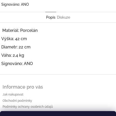
Signováno: ANO
Popis
Diskuze
Materiál: Porcelán
Výška: 42 cm
Diametr: 22 cm
Váha: 2,4 kg
Signováno: ANO
Z
á
Informace pro vás
p
a
Jak nakupovat
t
Obchodní podmínky
í
Podmínky ochrany osobních údajů
Kontakty