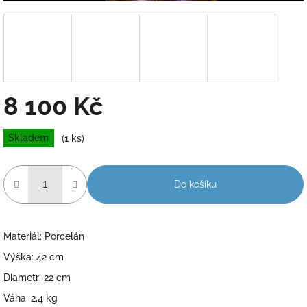
8 100 Kč
Měrná
Skladem
(1 ks)
cena:
Do košíku
Materiál: Porcelán
Výška: 42 cm
Diametr: 22 cm
Váha: 2,4 kg