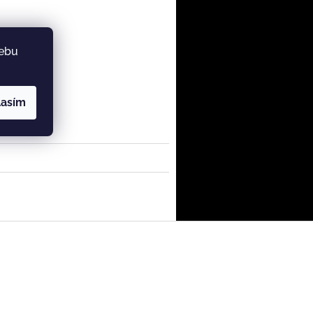
webu
lasím