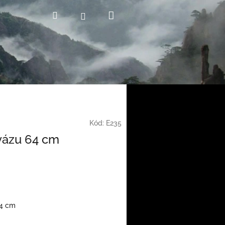
Nákupní
Hledat
Přihlášení
košík
Kód:
E235
vázu 64 cm
64 cm