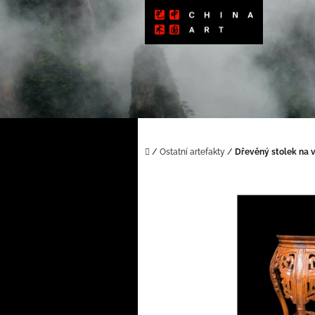
Přejít
na
obsah
Domů
/
Ostatní artefakty
/
Dřevěný stolek na 