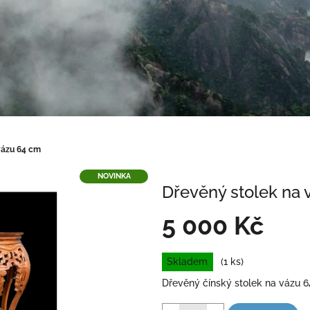
vázu 64 cm
NOVINKA
Dřevěný stolek na 
5 000 Kč
Měrná
Skladem
(1 ks)
cena:
Dřevěný čínský stolek na vázu 