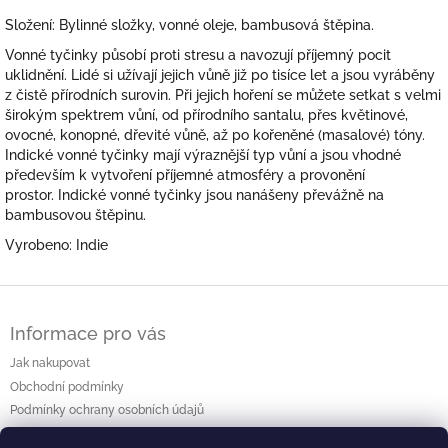
Složení: Bylinné složky, vonné oleje, bambusová štěpina.
Vonné tyčinky působí proti stresu a navozují příjemný pocit
uklidnění. Lidé si užívají jejich vůně již po tisíce let a jsou vyráběny
z čistě přírodních surovin. Při jejich hoření se můžete setkat s velmi
širokým spektrem vůní, od přírodního santalu, přes květinové,
ovocné, konopné, dřevité vůně, až po kořeněné (masalové) tóny.
Indické vonné tyčinky mají výraznější typ vůní a jsou vhodné
především k vytvoření příjemné atmosféry a provonění
prostor. Indické vonné tyčinky jsou nanášeny převážně na
bambusovou štěpinu.
Vyrobeno: Indie
Z
á
Informace pro vás
p
a
Jak nakupovat
t
Obchodní podmínky
í
Podmínky ochrany osobních údajů
Kontakty