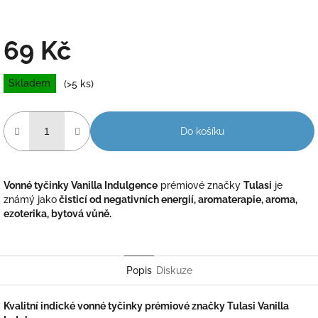
69 Kč
Měrná
Skladem
(>5 ks)
cena:
Do košíku
Vonné tyčinky Vanilla Indulgence
prémiové značky
Tulasi
je
známý jako
čisticí od negativních energií, aromaterapie, aroma,
ezoterika, bytová vůně.
Popis
Diskuze
Kvalitní indické vonné tyčinky prémiové značky Tulasi
Vanilla