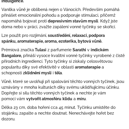
Indulgence.
Vanilka vůně je oblíbená nejen o Vánocích. Především pomáhá
přinášet emocionální pohodu a podporuje stimulaci, přičemž
napomáhá bojovat proti
depresivním stavům mysli
. Když jste
doma nebo v práci, zvažte zapálení vonné tyčinky se skořicí.
Lze použít pro rozjímání,
soustředění, relaxaci, podpora
spánku, aromaterapie, aroma, ezoterika, bytová vůně.
Prémiová značka
Tulasi
z parfumerie
Sarathi
v
indickém
Bangalore,
přináší vysoce kvalitní vonné tyčinky vyrobené z čistě
přírodních ingrediencí. Tyto tyčinky si získaly celosvětovou
popularitu díky své efektivitě v oblasti
aromaterapie
a
schopnosti
zklidnění mysli
i
těla
.
Vůně, které se uvolňují při spalování těchto vonných tyčinek, jsou
uznávány v mnoha kulturách díky svému uklidňujícímu účinku.
Dopřejte si sílu těchto vonných tyčinek a nechte je vám
pomoci vám
vytvořit atmosféru
klidu
a
míru
.
Délka 23 cm, doba hoření cca 45 minut. Tyčinku umístěte do
stojánku, zapalte a nechte doutnat. Nenechávejte hořet bez
dozoru.