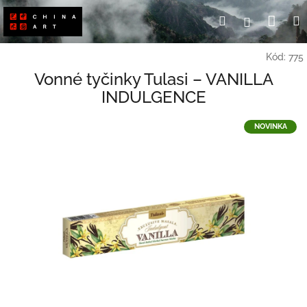
Přejít
Nák
Hledat
Přihlášení
na
obsah
koší
Kód:
775
Vonné tyčinky Tulasi – VANILLA
INDULGENCE
NOVINKA