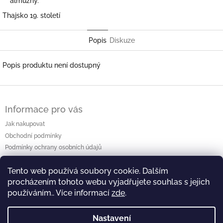
almužny.
Thajsko 19. století
Popis
Diskuze
Popis produktu není dostupný
Z
á
Informace pro vás
p
a
Jak nakupovat
t
Obchodní podmínky
í
Podmínky ochrany osobních údajů
Kontakty
Tento web používá soubory cookie. Dalším
procházením tohoto webu vyjadřujete souhlas s jejich
používáním.. Více informací
zde
.
⛩️ Web výstavy ⛩️
🖥️ Facebook 🖥️
Nastavení