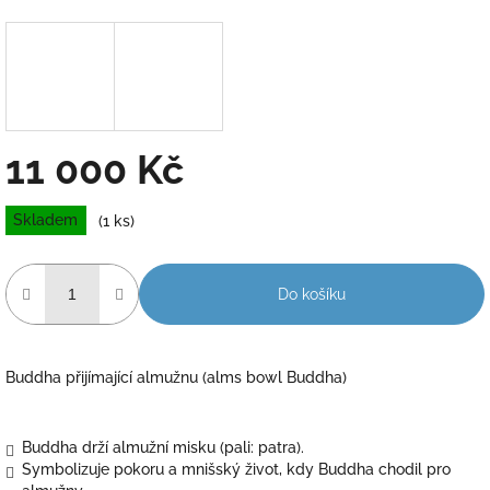
11 000 Kč
Měrná
Skladem
(1 ks)
cena:
Do košíku
Buddha přijímající almužnu (alms bowl Buddha)
Buddha drží almužní misku (pali: patra).
Symbolizuje pokoru a mnišský život, kdy Buddha chodil pro