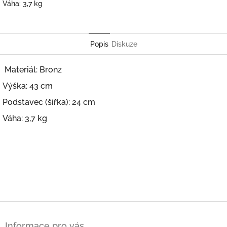
Váha: 3,7 kg
Popis
Diskuze
Materiál: Bronz
Výška: 43 cm
Podstavec (šířka): 24 cm
Váha: 3,7 kg
Z
á
Informace pro vás