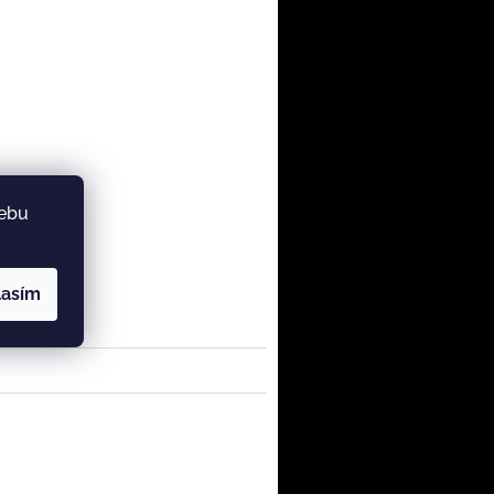
webu
lasím