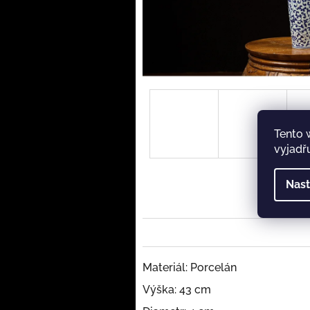
Tento 
vyjadřu
Nast
Materiál: Porcelán
Výška: 43 cm