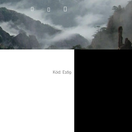
Nákupní
Hledat
Přihlášení
košík
Kód:
E169