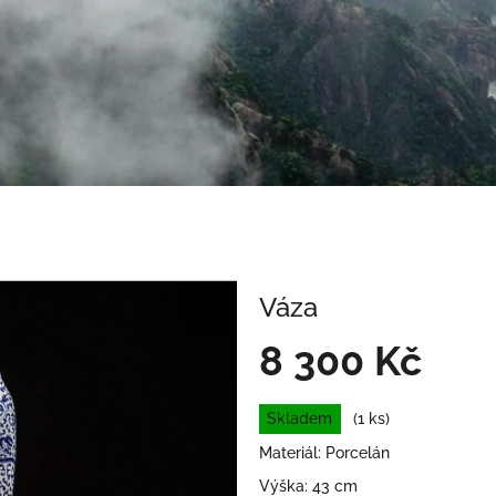
Váza
8 300 Kč
Měrná
Skladem
(1 ks)
cena:
Materiál: Porcelán
Výška: 43 cm