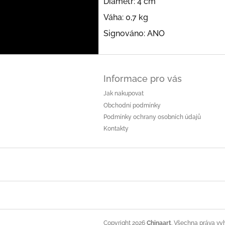
Diametr: 4 cm
Váha: 0,7 kg
Signováno: ANO
Z
á
Informace pro vás
p
a
Jak nakupovat
t
Obchodní podmínky
í
Podmínky ochrany osobních údajů
Kontakty
Copyright 2026
Chinaart
. Všechna práva vy