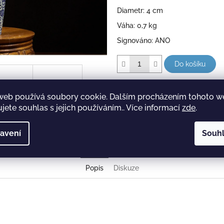
Diametr: 4 cm
Váha: 0,7 kg
Signováno: ANO
Do košíku
web používá soubory cookie. Dalším procházením tohoto 
jete souhlas s jejich používáním.. Více informací
zde
.
avení
Souh
Popis
Diskuze