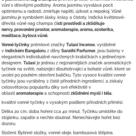
vůní s dřevitými podtóny. Aroma jasmínu vyvolává pocit
optimismu a radosti, zmírňuje napětí, úzkost a nepokoj. Vůně
jasmínu je symbolem lásky, krásy a čistoty. Indická květinově-
dřevitá vůně nag champa č
istí prostředí a zklidňuje
nervy, provonění prostor, aromaterapie, aroma, ezoterika,
meditace, bytová vůně.
Vonné tyčinky
prémiové značky
Tulasi Incense
, vyráběné
v
indickém Bangaloru
z dílny
Sarathi Parfumer
, jsou baleny v
elegantních individuálně navržených krabičkách s jedinečným
designem.
Tulasi
je jednou z nejznámějších značek aromatických
tyčinek na světě, nabízející dlouhotrvající a bohaté vůně, které se
uvolní po pouhém otevření balíčku. Tyto vysoce kvalitní vonné
tyčinky jsou vyráběny z čistě přírodních ingrediencí, a získaly
celosvětovou popularitu díky své efektivitě v
oblasti
aromaterapie
a schopnosti
zklidnění mysli i těla.
kvalitní vonné tyčinky s vysokým podílem přírodních příměsí.
Délka 20 cm, doba hoření cca 40 minut. Tyčinku umístěte do
stojánku, zapalte a nechte doutnat. Nenechávejte hořet bez
dozoru.
Složení: Bylinné složky, vonné oleje, bambusová štěpina.