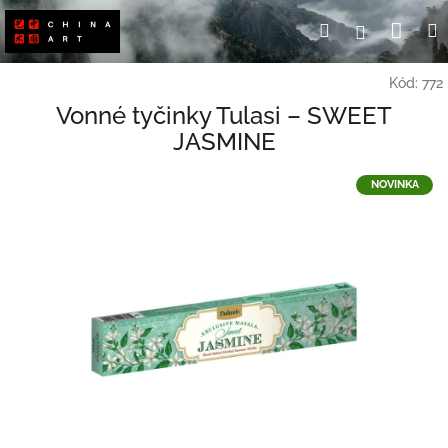
Přejít
Nák
Hledat
Přihlášení
na
obsah
koší
Kód:
772
Vonné tyčinky Tulasi – SWEET
JASMINE
NOVINKA