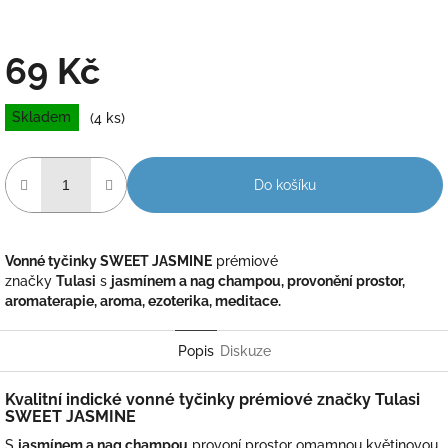
69 Kč
Měrná
Skladem
(4 ks)
cena:
Do košíku
Vonné tyčinky SWEET JASMINE
prémiové
značky
Tulasi
s
jasmínem a nag champou, provonění prostor,
aromaterapie, aroma, ezoterika, meditace.
Popis
Diskuze
Kvalitní indické vonné tyčinky prémiové značky
Tulasi
SWEET JASMINE
S
jasmínem a nag champou
provoní prostor omamnou květinovou