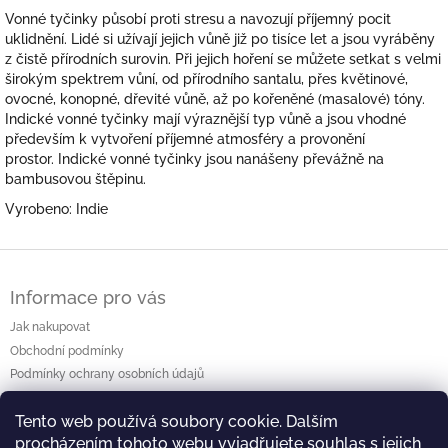
Vonné tyčinky působí proti stresu a navozují příjemný pocit
uklidnění. Lidé si užívají jejich vůně již po tisíce let a jsou vyráběny
z čistě přírodních surovin. Při jejich hoření se můžete setkat s velmi
širokým spektrem vůní, od přírodního santalu, přes květinové,
ovocné, konopné, dřevité vůně, až po kořeněné (masalové) tóny.
Indické vonné tyčinky mají výraznější typ vůně a jsou vhodné
především k vytvoření příjemné atmosféry a provonění
prostor. Indické vonné tyčinky jsou nanášeny převážně na
bambusovou štěpinu.
Vyrobeno: Indie
Z
á
Informace pro vás
p
a
Jak nakupovat
t
Obchodní podmínky
í
Podmínky ochrany osobních údajů
Kontakty
Tento web používá soubory cookie. Dalším
procházením tohoto webu vyjadřujete souhlas s jejich