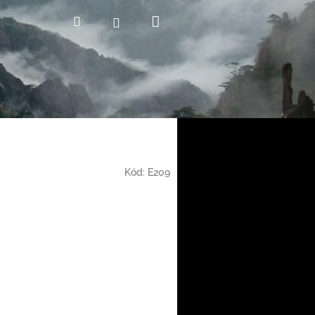
Nákupní
Hledat
Přihlášení
košík
Kód:
E209