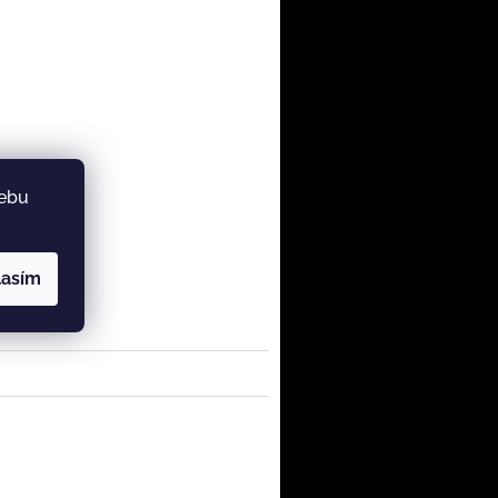
webu
lasím