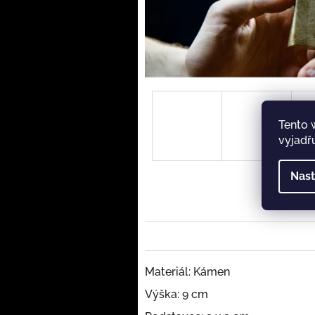
Tento 
vyjadřu
Nast
Materiál: Kámen
Výška: 9 cm