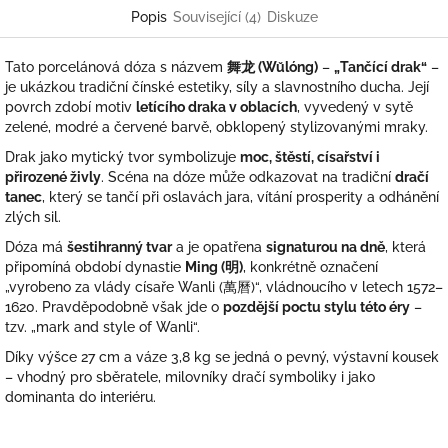
Popis
Související (4)
Diskuze
Tato porcelánová dóza s názvem
舞龙 (Wǔlóng)
–
„Tančící drak“
–
je ukázkou tradiční čínské estetiky, síly a slavnostního ducha. Její
povrch zdobí motiv
letícího draka v oblacích
, vyvedený v sytě
zelené, modré a červené barvě, obklopený stylizovanými mraky.
Drak jako mytický tvor symbolizuje
moc, štěstí, císařství i
přirozené živly
. Scéna na dóze může odkazovat na tradiční
dračí
tanec
, který se tančí při oslavách jara, vítání prosperity a odhánění
zlých sil.
Dóza má
šestihranný tvar
a je opatřena
signaturou na dně
, která
připomíná období dynastie
Ming (明)
, konkrétně označení
„vyrobeno za vlády císaře Wanli (萬曆)“, vládnoucího v letech 1572–
1620. Pravděpodobně však jde o
pozdější poctu stylu této éry
–
tzv. „mark and style of Wanli“.
Díky výšce 27 cm a váze 3,8 kg se jedná o pevný, výstavní kousek
– vhodný pro sběratele, milovníky dračí symboliky i jako
dominanta do interiéru.