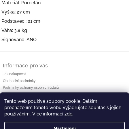
Materiál: Porcelán
Výška: 27 cm
Podstavec : 21 cm
Váha: 3,8 kg
Signováno: ANO
Z
á
Informace pro vás
p
a
Jak nakupovat
t
Obchodní podmínky
í
Podmínky ochrany osobních údajů
Kontakty
Tento web používá soubory cookie. Dalším
procházením tohoto webu vyjadřujete souhlas s jejich
používáním.. Více informací
zde
.
⛩️ Web výstavy ⛩️
🖥️ Facebook 🖥️
Nastavení