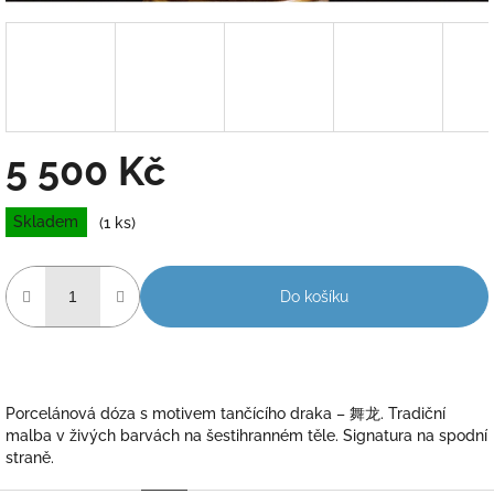
5 500 Kč
Měrná
Skladem
(1 ks)
cena:
Do košíku
Porcelánová dóza s motivem tančícího draka – 舞龙. Tradiční
malba v živých barvách na šestihranném těle. Signatura na spodní
straně.