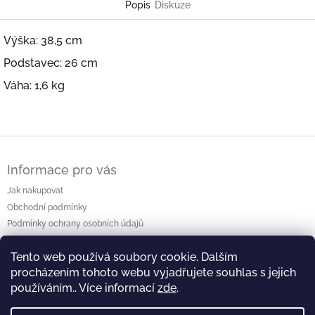
Popis
Diskuze
Výška: 38,5 cm
Podstavec: 26 cm
Váha: 1,6 kg
Z
á
Informace pro vás
p
a
Jak nakupovat
t
Obchodní podmínky
í
Podmínky ochrany osobních údajů
Kontakty
Tento web používá soubory cookie. Dalším
procházením tohoto webu vyjadřujete souhlas s jejich
používáním.. Více informací
zde
.
⛩️ Web výstavy ⛩️
🖥️ Facebook 🖥️