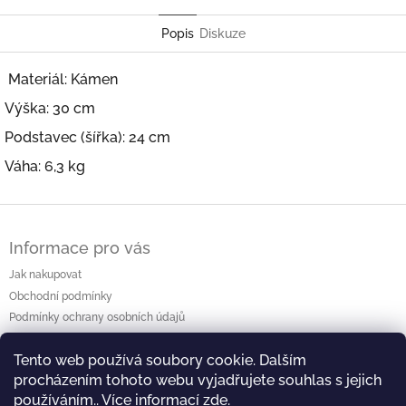
Popis
Diskuze
Materiál: Kámen
Výška: 30 cm
Podstavec (šířka): 24 cm
Váha: 6,3 kg
Z
á
Informace pro vás
p
a
Jak nakupovat
t
Obchodní podmínky
í
Podmínky ochrany osobních údajů
Kontakty
Tento web používá soubory cookie. Dalším
procházením tohoto webu vyjadřujete souhlas s jejich
používáním.. Více informací
zde
.
⛩️ Web výstavy ⛩️
🖥️ Facebook 🖥️