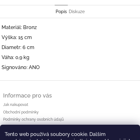
Popis
Diskuze
Materiál: Bronz
Výška: 15 cm
Diametr: 6 cm
Váha: 0,9 kg
Signováno: ANO
Z
á
Informace pro vás
p
a
Jak nakupovat
t
Obchodní podmínky
í
Podmínky ochrany osobních údajů
Kontakty
Tento web používá soubory cookie. Dalším