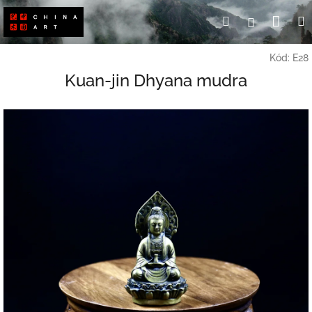
Přejít
Nák
Hledat
Přihlášení
na
obsah
koší
Kód:
E28
Kuan-jin Dhyana mudra