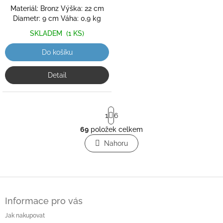
Materiál: Bronz Výška: 22 cm
Diametr: 9 cm Váha: 0,9 kg
SKLADEM
(1 KS)
Do košíku
Detail
S
1
6
t
r
69
položek celkem
O
á
v
Nahoru
n
l
k
o
á
v
d
á
a
Z
n
c
á
í
í
Informace pro vás
p
p
a
Jak nakupovat
r