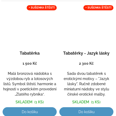
+ SUŠENKA ŠTĚSTÍ
+ SUŠENKA ŠTĚSTÍ
Tabatěrka
Tabatěrky - Jazyk lásky
1 500 Kč
2 300 Kč
Malá bronzová nádobka s
Sada dvou tabatěrek s
výzdobou ryb a lotosových
erotickými motivy – "Jazyk
listů. Symbol štěstí, harmonie a
lásky". Ručně zdobené
hojnosti v poetickém provedení
miniaturní nádoby ve stylu
„Zlatého rybníka“.
čínské erotické malby.
SKLADEM
(1 KS)
SKLADEM
(1 KS)
Do košíku
Do košíku