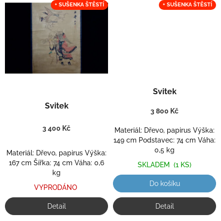
+ SUŠENKA ŠTĚSTÍ
+ SUŠENKA ŠTĚSTÍ
Svitek
Svitek
3 800 Kč
3 400 Kč
Materiál: Dřevo, papirus Výška:
149 cm Podstavec: 74 cm Váha:
0,5 kg
Materiál: Dřevo, papirus Výška:
167 cm Šířka: 74 cm Váha: 0,6
SKLADEM
(1 KS)
kg
Do košíku
VYPRODÁNO
Detail
Detail