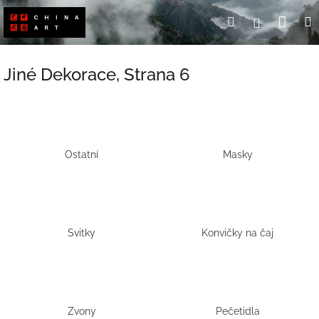
Přejít
Nák
Hledat
Přihlášení
na
obsah
koší
Jiné Dekorace
, Strana 6
Ostatní
Masky
Svitky
Konvičky na čaj
Zvony
Pečetidla