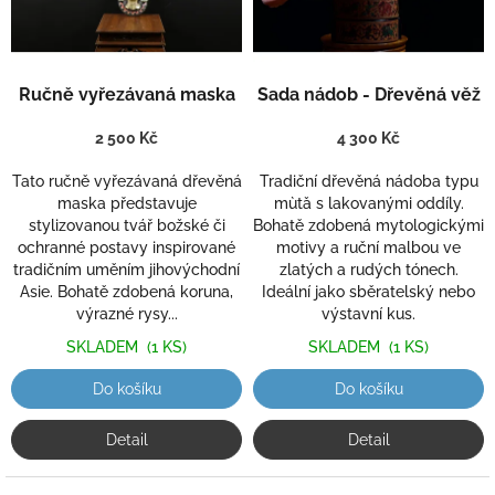
ů
p
r
o
d
Ručně vyřezávaná maska
Sada nádob - Dřevěná věž
u
k
2 500 Kč
4 300 Kč
t
ů
Tato ručně vyřezávaná dřevěná
Tradiční dřevěná nádoba typu
maska představuje
mùtǎ s lakovanými oddíly.
stylizovanou tvář božské či
Bohatě zdobená mytologickými
ochranné postavy inspirované
motivy a ruční malbou ve
tradičním uměním jihovýchodní
zlatých a rudých tónech.
Asie. Bohatě zdobená koruna,
Ideální jako sběratelský nebo
výrazné rysy...
výstavní kus.
SKLADEM
(1 KS)
SKLADEM
(1 KS)
Do košíku
Do košíku
Detail
Detail