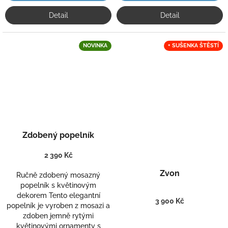
Detail
Detail
NOVINKA
+ SUŠENKA ŠTĚSTÍ
Zdobený popelník
2 390 Kč
Zvon
Ručně zdobený mosazný
popelník s květinovým
dekorem Tento elegantní
3 900 Kč
popelník je vyroben z mosazi a
zdoben jemně rytými
květinovými ornamenty s