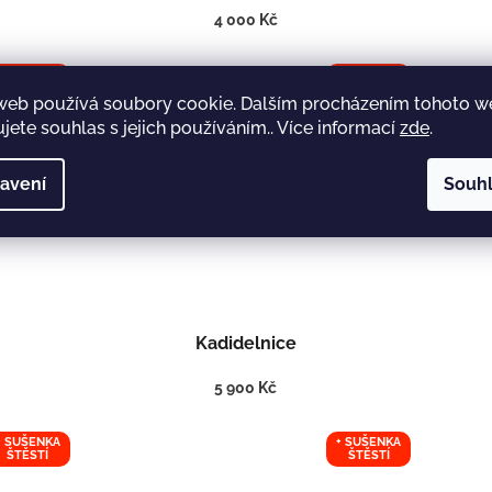
4 000 Kč
+ SUŠENKA
+ SUŠENKA
ŠTĚSTÍ
ŠTĚSTÍ
web používá soubory cookie. Dalším procházením tohoto 
jete souhlas s jejich používáním.. Více informací
zde
.
avení
Souh
Kadidelnice
5 900 Kč
+ SUŠENKA
+ SUŠENKA
ŠTĚSTÍ
ŠTĚSTÍ