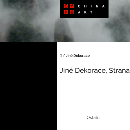
Přejít
na
obsah
Domů
/
Jiné Dekorace
Jiné Dekorace
, Strana
Ostatní