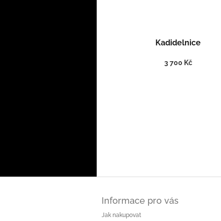
Kadidelnice
3 700 Kč
Z
á
Informace pro vás
p
a
Jak nakupovat