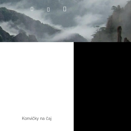
Nákupní
Hledat
Přihlášení
košík
Konvičky na čaj