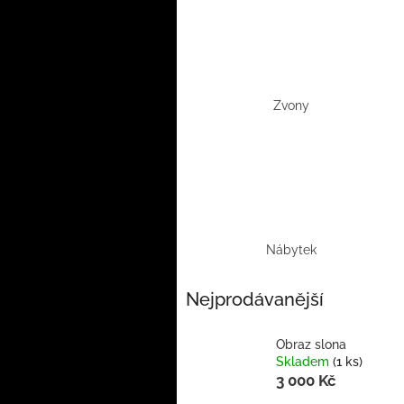
Zvony
Nábytek
Nejprodávanější
Obraz slona
Skladem
(1 ks)
3 000 Kč