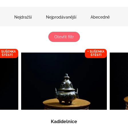
Nejdražší
Nejprodávanější
Abecedně
Otevřít filtr
+ SUŠENKA
+ SUŠENKA
ŠTĚSTÍ
ŠTĚSTÍ
Kadidelnice