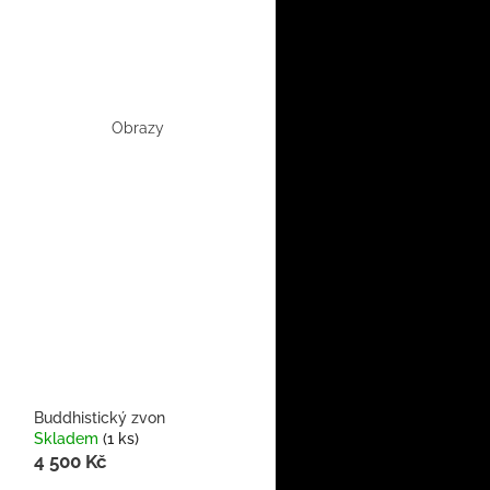
Obrazy
Buddhistický zvon
Skladem
(1 ks)
4 500 Kč