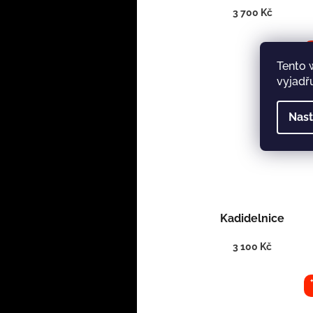
3 700 Kč
Tento 
vyjadřu
Nast
Kadidelnice
3 100 Kč